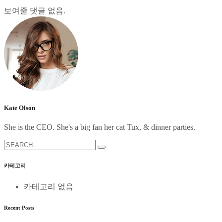
보여줄 댓글 없음.
Kate Olson
She is the CEO. She's a big fan her cat Tux, & dinner parties.
Search
for:
카테고리
카테고리 없음
Recent Posts