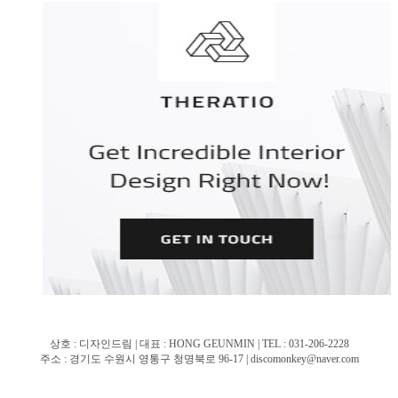
상호 : 디자인드림 | 대표 : HONG GEUNMIN | TEL : 031-206-2228
주소 : 경기도 수원시 영통구 청명북로 96-17 | discomonkey@naver.com