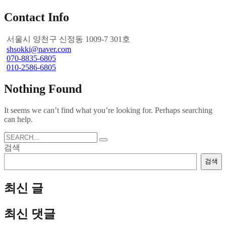
Contact Info
서울시 양천구 신정동 1009-7 301호
shsokki@naver.com
070-8835-6805
010-2586-6805
Nothing Found
It seems we can’t find what you’re looking for. Perhaps searching
can help.
Search
for:
검색
검색
최신 글
최신 댓글