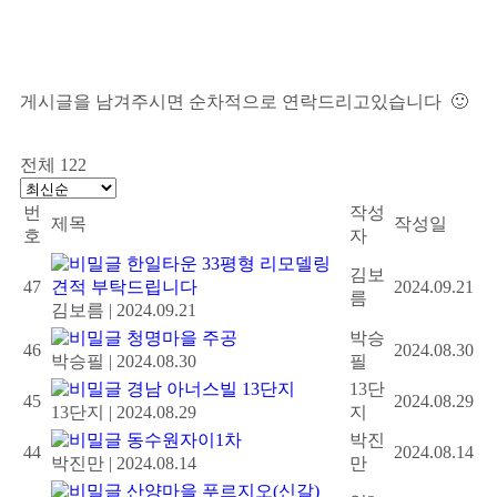
게시글을 남겨주시면 순차적으로 연락드리고있습니다 🙂
전체 122
번
작성
제목
작성일
호
자
한일타운 33평형 리모델링
김보
47
견적 부탁드립니다
2024.09.21
름
김보름
|
2024.09.21
청명마을 주공
박승
46
2024.08.30
박승필
|
2024.08.30
필
경남 아너스빌 13단지
13단
45
2024.08.29
13단지
|
2024.08.29
지
동수원자이1차
박진
44
2024.08.14
박진만
|
2024.08.14
만
산양마을 푸르지오(신갈)