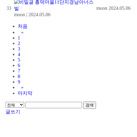
흥덕마을11단지경남아너스
33
moon
2024.05.06
빌
moon
|
2024.05.06
처음
«
1
2
3
4
5
6
7
8
9
»
마지막
검색
글쓰기